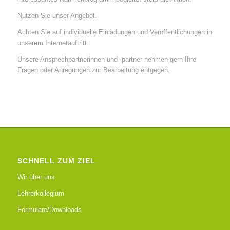
Nutzen Sie unser Angebot.
Achten Sie auf individuelle Einladungen und Veröffentlichungen in
unserem Internetauftritt.
Unsere Ansprechpartnerinnen und -partner nehmen gern Ihre
Fragen oder Anregungen zur Bearbeitung entgegen.
SCHNELL ZUM ZIEL
Wir über uns
Lehrerkollegium
Formulare/Downloads