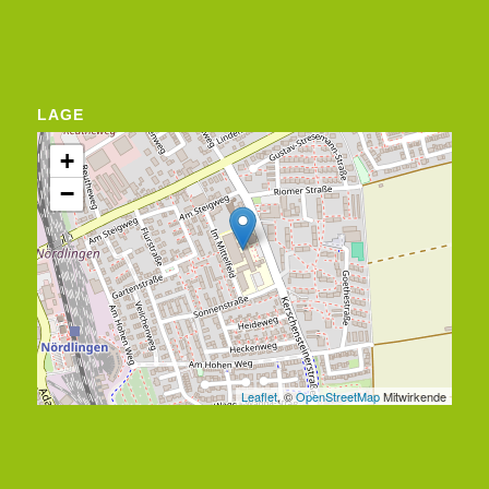
LAGE
+
−
Leaflet
, ©
OpenStreetMap
Mitwirkende